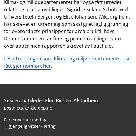
Klima- og miljødepartementet har også fått utredet
relaterte problemstillinger. Sigrid Eskeland Schütz ved
Universitetet i Bergen, og Elise Johansen, Wikborg Rein,
har skrevet en utredning som skal gi et faglig grunnlag
for overordnete prinsipper for arealbruk til havs.
Denne rapporten tar for seg problemstillinger som
overlapper med rapporten skrevet av Fauchald.
Les utredningen som Klima- og miljødepartementet har
fått gjennomført her
.
Bunntekst
Sekretariatsleder Elen Richter Alstadheim
postmottak@kld.dep.no
Personvernerklæring
Tilgjengelighetserklæring