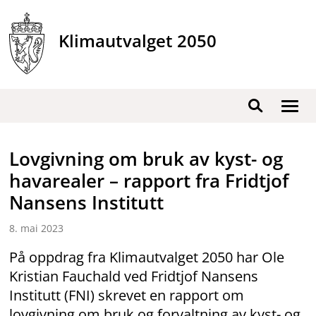
Hopp
til
Klimautvalget 2050
innhold
Vis
Søk
/
skjul
Lovgivning om bruk av kyst- og
men
havarealer – rapport fra Fridtjof
Nansens Institutt
8. mai 2023
På oppdrag fra Klimautvalget 2050 har Ole
Kristian Fauchald ved Fridtjof Nansens
Institutt (FNI) skrevet en rapport om
lovgivning om bruk og forvaltning av kyst- og