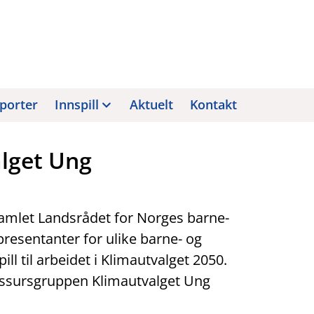
porter
Innspill
Aktuelt
Kontakt
alget Ung
samlet Landsrådet for Norges barne-
esentanter for ulike barne- og
ll til arbeidet i Klimautvalget 2050.
essursgruppen Klimautvalget Ung