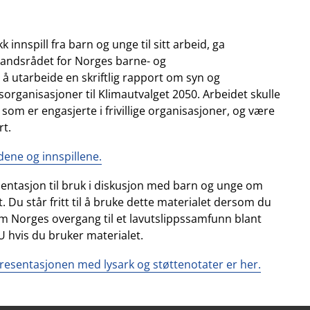
k innspill fra barn og unge til sitt arbeid, ga
 Landsrådet for Norges barne- og
 utarbeide en skriftlig rapport om syn og
organisasjoner til Klimautvalget 2050. Arbeidet skulle
 som er engasjerte i frivillige organisasjoner, og være
rt.
ene og innspillene.
sentasjon til bruk i diskusjon med barn og unge om
. Du står fritt til å bruke dette materialet dersom du
n om Norges overgang til et lavutslippssamfunn blant
 hvis du bruker materialet.
 presentasjonen med lysark og støttenotater er her.