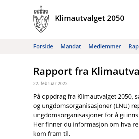
Hopp
til
Klimautvalget 2050
innhold
Forside
Mandat
Medlemmer
Rap
Rapport fra Klimautv
22. februar 2023
På oppdrag fra Klimautvalget 2050, 
og ungdomsorganisasjoner (LNU) repr
ungdomsorganisasjoner for å gi innspi
Her finner du informasjon om hva r
kom fram til.