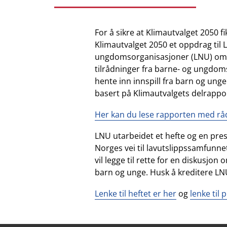
For å sikre at Klimautvalget 2050 fik
Klimautvalget 2050 et oppdrag til
ungdomsorganisasjoner (LNU) om å
tilrådninger fra barne- og ungdoms
hente inn innspill fra barn og unge
basert på Klimautvalgets delrappo
Her kan du lese rapporten med råd
LNU utarbeidet et hefte og en pre
Norges vei til lavutslippssamfunnet
vil legge til rette for en diskusjo
barn og unge. Husk å kreditere LNU
Lenke til heftet er her
og
lenke til