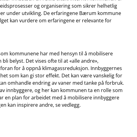
rbeidsprosesser og organisering som sikrer helhetlig
tur er under utvikling. De erfaringene Bærum kommune
valget kan vurdere om erfaringene er relevante for
 som kommunene har med hensyn til å mobilisere
li belyst. Det vises ofte til at «alle andre»,
å foran for å oppnå klimagassreduksjon. Innbyggernes
et som kan gi stor effekt. Det kan være vanskelig for
 kan omhandle endring av vaner med tanke på forbruk.
es av innbyggere, og her kan kommunen ta en rolle som
r en plan for arbeidet med å mobilisere innbyggere
en kan inspirere andre, se vedlegg.