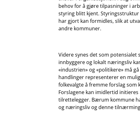
behov for å gjøre tilpasninger i a
styring blitt kjent. Styringsstruk
har gjort kan formidles, slik at ut
andre kommuner.
Videre synes det som potensialet
innbyggere og lokalt næringsliv kan b
«industrien» og «politikere» må g
handlinger representerer en muligh
folkevalgte å fremme forslag som
Forslagene kan imidlertid initier
tilrettelegger. Bærum kommune ha
og næringsliv og denne tilnærming