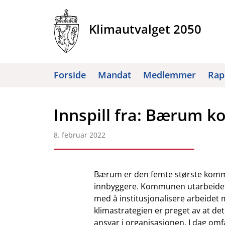
Hopp
til
Klimautvalget 2050
innhold
Forside
Mandat
Medlemmer
Rap
Innspill fra: Bærum
8. februar 2022
Bærum er den femte største kommu
innbyggere. Kommunen utarbeidet en
med å institusjonalisere arbeidet
klimastrategien er preget av at de
ansvar i organisasjonen. I dag omf