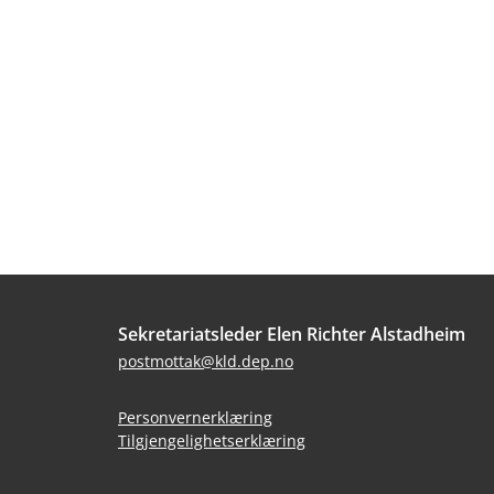
Bunntekst
Sekretariatsleder Elen Richter Alstadheim
postmottak@kld.dep.no
Personvernerklæring
Tilgjengelighetserklæring